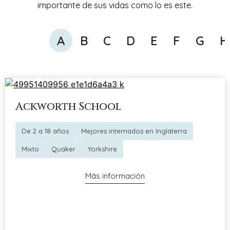
importante de sus vidas como lo es este.
A
B
C
D
E
F
G
H
Ackworth School
De 2 a 18 años
Mejores internados en Inglaterra
Mixto
Quaker
Yorkshire
Más información