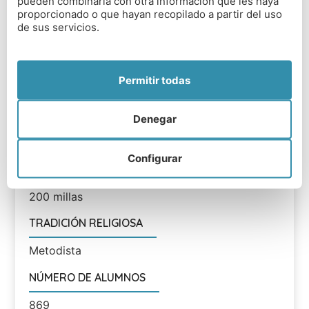
pueden combinarla con otra información que les haya
proporcionado o que hayan recopilado a partir del uso
Mixto
de sus servicios.
RANGO EDAD
3 a 18 años
Permitir todas
DISTANCIA DESDE AEROPUERTOS
Denegar
Aeropuerto Leeds Bradford - 11
millas; Aeropuerto de Manchester -68 millas
Configurar
DISTANCIA DESDE LONDRES
200 millas
TRADICIÓN RELIGIOSA
Metodista
NÚMERO DE ALUMNOS
869