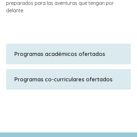
preparados para las aventuras que tengan por
delante.
Programas académicos ofertados
GCSEs, IGCSEs, BTEC (A-Level), A-Levels
Programas co-curriculares ofertados
Deportes – Atletismo, Badminton,
Baloncesto, Escalada, Cricket, Cross,
Fútbol, Hockey, Netball, Rugby,
Squash, Natación, Tenis
Programa de actividades al aire libre -
Duke of Edinburgh