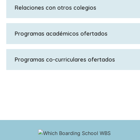
Relaciones con otros colegios
Guardería Ardingly, Prescolar y colegio de primaria A
Programas académicos ofertados
GCSE/IGCSE, IBCP, Bachillerato Internacional, A Level
Programas co-curriculares ofertados
Bajo la orientación de nuestro profesorado experto, 
desarrollar su máximo potencial. Algunos de nuestros
a través de la exploración de una gran variedad de a
Programa de Enriquecimiento.