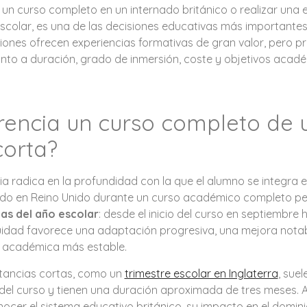
r un curso completo en un internado británico o realizar una
scolar, es una de las decisiones educativas más important
iones ofrecen experiencias formativas de gran valor, pero pr
uanto a duración, grado de inmersión, coste y objetivos acad
rencia un curso completo de 
corta?
cia radica en la profundidad con la que el alumno se integra e
nado en Reino Unido durante un curso académico completo pe
pas del año escolar
: desde el inicio del curso en septiembre h
uidad favorece una adaptación progresiva, una mejora notable
n académica más estable.
estancias cortas, como un
trimestre escolar en Inglaterra
, sue
del curso y tienen una duración aproximada de tres meses. 
cer el sistema educativo británico, su impacto en el dominio