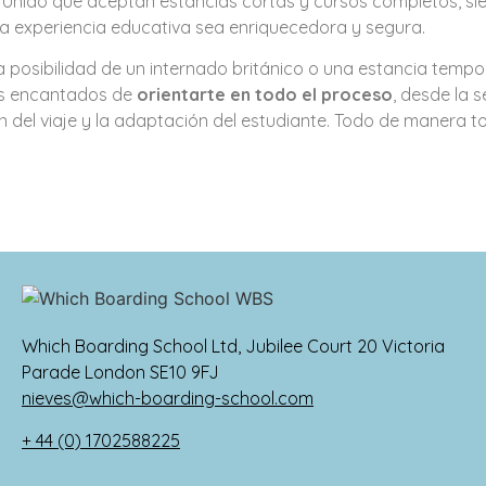
 Unido que aceptan estancias cortas y cursos completos, si
a experiencia educativa sea enriquecedora y segura.
a posibilidad de un internado británico o una estancia tempo
os encantados de
orientarte en todo el proceso
, desde la s
n del viaje y la adaptación del estudiante. Todo de manera t
Which Boarding School Ltd, Jubilee Court 20 Victoria
Parade London SE10 9FJ
nieves@which-boarding-school.com
+ 44 (0) 1702588225