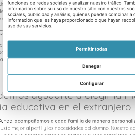
funciones de redes sociales y analizar nuestro tráfico. Ta
de menor edad o que viajan al extranjero por primera vez, un
información sobre su uso de nuestro sitio con nuestros soc
e partida ideal. Esta opción permite
familiarizarse con la d
sociales, publicidad y análisis, quienes pueden combinarla 
o
sin que la experiencia resulte abrumadora.
información que les haya proporcionado o que hayan recopil
uso de sus servicios.
antes de secundaria o bachillerato
uentra en etapas educativas avanzadas, un curso completo 
Permitir todas
ades de
progresar académicamente y mejorar su nivel de 
 la convalidación de asignaturas y la participación en proyec
Denegar
Configurar
emos ayudarte a elegir la m
ia educativa en el extranjero
School
acompañamos a cada familia de manera personali
justa mejor al perfil y las necesidades del alumno. Nuestro 