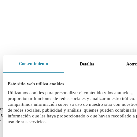
Consentimiento
Detalles
Acerc
Este sitio web utiliza cookies
Utilizamos cookies para personalizar el contenido y los anuncios,
proporcionar funciones de redes sociales y analizar nuestro tráfico
compartimos información sobre su uso de nuestro sitio con nuestro
legios ofrecen todas las etapas educativas
desde primaria 
de redes sociales, publicidad y análisis, quienes pueden combinarla
achillerato
. Estos colegios, suelen ser a menudo bastante g
información que les haya proporcionado o que hayan recopilado a p
r divididos en dos zonas, uno específico para primaria y otr
uso de sus servicios.
.