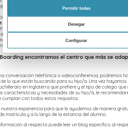
n sería un
colegio exclusivamente de secundaria
. La mayor
s 18 años, pero también los hay que empiezan a los 13 años.
Permitir todas
 podría optar por un
colegio que se centre en la etapa de B
e
. Esta etapa se conoce como Sixth form en Inglaterra por lo
Denegar
tros se denominan Sixth Form Colleges. La gran diferencia es
lamente de alumnos mayores (16-18 años) se espera un cier
ocional del alumno ya que gozan de algo más de libertad s
Configurar
nos límites y controlada por el centro.
 Boarding encontramos el centro que más se adap
a
na conversación telefónica o videoconferencia, podremos h
 de lo que están buscando para su hijo/a. Una vez hayamos 
achillerato en Inglaterra que prefiere y el tipo de colegio qu
s características y necesidades de su hijo/a, le recomenda
 cumplan con todos estos requisitos.
 nuestra experiencia para que le ayudemos de manera gratu
de matrícula y a lo largo de la estancia del alumno.
formación al respecto puede leer un blog específico al res