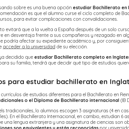
nsando sobre es una buena opción
estudiar Bachillerato en 
omendación es que el alumno curse el ciclo completo de Bach
cursos, para evitar complicaciones con convalidaciones.
o evitará que a la vuelta a España después de un solo curso
re en desventaja frente a sus compañeros y rezagado en alg
ue podría afectar su expediente académico y, por consiguient
de
acceder a la universidad
de su elección.
ya decidido que
estudiar Bachillerato completo en Inglate
ra su familia, tendrá que decidir qué tipo de estudios quier
s para estudiar bachillerato en Ingla
 currículos de estudios diferentes para el Bachillerato en Rei
adicionales o el Diploma de Bachillerato internacional
(IB 
vels tradicionales, lo alumnos escogen 3 asignaturas (4 en ca
es). En el Bachillerato Internacional, en cambio, estudian 6 a
ue una lengua extranjera y una asignatura de ciencias son ob
ones son equivalentes y están reconocidas
por universid