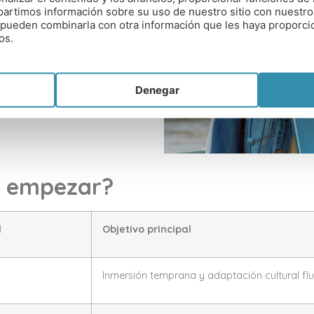
es, vuelos, visado y
artimos información sobre su uso de nuestro sitio con nuestro
es pueden combinarla con otra información que les haya proporc
os.
ccionados y ayudas internas
Denegar
que pueden reducir la
e empezar?
l
Objetivo principal
Inmersión temprana y adaptación cultural fl