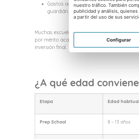
Gastos adicionales: uniformes, excursion
nuestro tráfico. También comp
publicidad y análisis, quien
guardián.
a partir del uso de sus servici
Muchas escuelas ofrecen planes de pago fra
Configurar
por mérito académico, artístico o deportivo 
inversión final.
¿A qué edad convien
Etapa
Edad habitua
Prep School
8 – 13 años