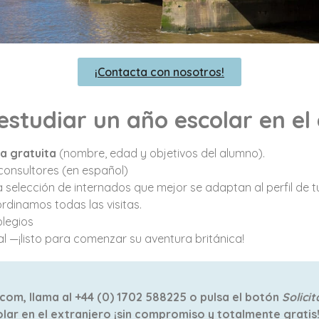
¡Contacta con nosotros!
studiar un año escolar en el
a gratuita
(nombre, edad y objetivos del alumno).
consultores (en español)
 selección de internados que mejor se adaptan al perfil de tu
rdinamos todas las visitas.
olegios
al —¡listo para comenzar su aventura británica!
om, llama al +44 (0) 1702 588225 o pulsa el botón
Solici
lar en el extranjero ¡sin compromiso y totalmente gratis