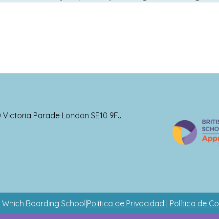
0 Victoria Parade London SE10 9FJ
 Which Boarding School
|
Política de Privacidad
|
Política de C