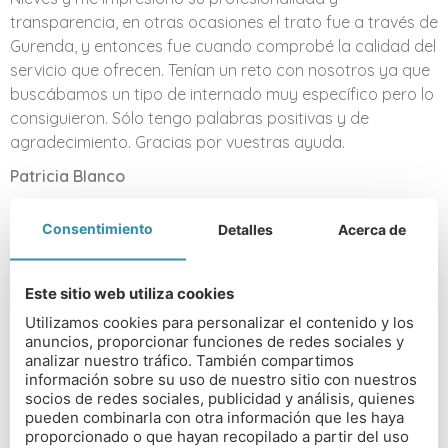
transparencia, en otras ocasiones el trato fue a través de
Gurenda, y entonces fue cuando comprobé la calidad del
servicio que ofrecen. Tenían un reto con nosotros ya que
buscábamos un tipo de internado muy específico pero lo
consiguieron. Sólo tengo palabras positivas y de
agradecimiento. Gracias por vuestras ayuda.
Patricia Blanco
Consentimiento
Detalles
Acerca de
Llegué a la organización Which Boarding School por
casualidad y debo decir que fue una muy afortunada
casualidad. Nieves y su equipo han sido una ayuda
Este sitio web utiliza cookies
extremadamente valiosa a la hora de encontrar un
Utilizamos cookies para personalizar el contenido y los
colegio adecuado para mi hija. Siempre atentos, rápidos
anuncios, proporcionar funciones de redes sociales y
y eficaces y con un auténtico «know how» de lo que
analizar nuestro tráfico. También compartimos
realmente un estudiante y sus padres necesitan en el
información sobre su uso de nuestro sitio con nuestros
socios de redes sociales, publicidad y análisis, quienes
complicado mundo de encontrar colegio en Inglaterra. He
pueden combinarla con otra información que les haya
recomendado «Which Boarding School» a toda la gente
proporcionado o que hayan recopilado a partir del uso