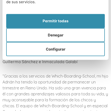
que está en mi misma situación porque tengo la certeza
de sus servicios.
que no van a defraudarles.
Isabel Coixet – Film Maker
Permitir todas
Somos Inmaculada y Guillermo, padres de una chica que
Denegar
con 14 años estudió en Taunton School. Nuestros más
sinceros agradecimientos a esta entidad y en concreto a
Nieves por su asesoramiento y apoyo en todo momento.
Configurar
Todo ha sido mucho más fácil. Gracias
Guillermo Sánchez e Inmaculada Galabí
“Gracias a los servicios de Which-Boarding-School, mi hijo
Adrián ha tenido la oportunidad de permanecer un
trimestre en Reino Unido. Ha sido una gran vivencia para
él con grandes aprendizajes valiosos para toda su vida, y
muy aconsejable para la formación de los chicos y
chicas. El equipo de Which-Boarding-School y en especial