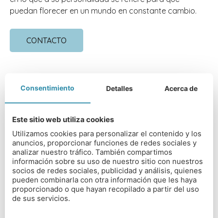
puedan florecer en un mundo en constante cambio.
CONTACTO
Consentimiento
Detalles
Acerca de
DIRECCIÓN DEL COLEGIO
Este sitio web utiliza cookies
Trent College, Derby Rd, Long Eaton,
Utilizamos cookies para personalizar el contenido y los
Nottingham NG10 4AD
anuncios, proporcionar funciones de redes sociales y
analizar nuestro tráfico. También compartimos
TIPO DE COLEGIO
información sobre su uso de nuestro sitio con nuestros
socios de redes sociales, publicidad y análisis, quienes
Mixto en régimen abierto o interno
pueden combinarla con otra información que les haya
proporcionado o que hayan recopilado a partir del uso
RANGO EDAD
de sus servicios.
0 a 18 años