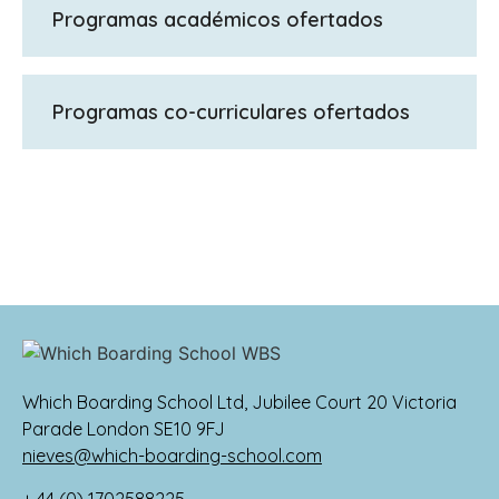
School (colegio de primaria)
Programas académicos ofertados
GCSE, A Levels
Programas co-curriculares ofertados
Excursiones y viajes, Combined Cadet
Force, liderazgo, programa de Duke of
Edinburgh y recaudación de fondos para
ONGs locales, nacionales o internacionales.
Los alumnos destacan en deportes, música,
arte y arte dramático, lo que les permite
perseguir sus pasiones y expresar su
creatividad. Todos los alumnos toman parte
en el servicio de capilla una vez a la semana
Which Boarding School Ltd, Jubilee Court 20 Victoria
como momento para la reflexión.
Parade London SE10 9FJ
nieves@which-boarding-school.com
+ 44 (0) 1702588225