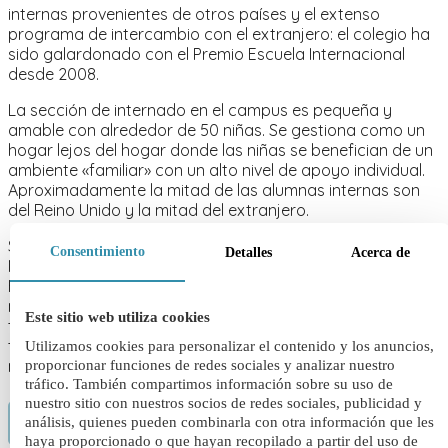
internas provenientes de otros países y el extenso
programa de intercambio con el extranjero: el colegio ha
sido galardonado con el Premio Escuela Internacional
desde 2008.
La sección de internado en el campus es pequeña y
amable con alrededor de 50 niñas. Se gestiona como un
hogar lejos del hogar donde las niñas se benefician de un
ambiente «familiar» con un alto nivel de apoyo individual.
Aproximadamente la mitad de las alumnas internas son
del Reino Unido y la mitad del extranjero.
St George’s está asociado al colegio para niños
Consentimiento
Detalles
Acerca de
Merchiston Castle School. Merchiston tiene su sede en
Edimburgo y es la única escuela exclusivamente para
niños en Escocia. Ambas escuelas tienen un programa de
Este sitio web utiliza cookies
tarifas conjuntas para los hermanos. También hay
transporte escolar hacia y desde ambas escuelas por la
Utilizamos cookies para personalizar el contenido y los anuncios,
mañana y por la noche.
proporcionar funciones de redes sociales y analizar nuestro
tráfico. También compartimos información sobre su uso de
nuestro sitio con nuestros socios de redes sociales, publicidad y
CONTACTO
análisis, quienes pueden combinarla con otra información que les
haya proporcionado o que hayan recopilado a partir del uso de