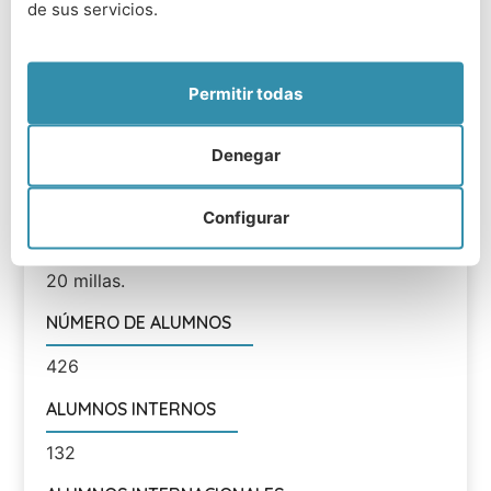
de sus servicios.
RANGO EDAD
11 a 18 años.
Permitir todas
DISTANCIA DESDE AEROPUERTOS
Denegar
Heathrow - 30 minutos en coche; Gatwick - 25
minutos en coche.
Configurar
DISTANCIA DESDE LONDRES
20 millas.
NÚMERO DE ALUMNOS
426
ALUMNOS INTERNOS
132