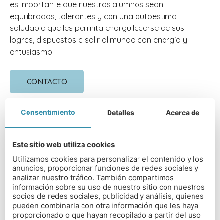
es importante que nuestros alumnos sean
equilibrados, tolerantes y con una autoestima
saludable que les permita enorgullecerse de sus
logros, dispuestos a salir al mundo con energía y
entusiasmo.
CONTACTO
Consentimiento
Detalles
Acerca de
Este sitio web utiliza cookies
DIRECCIÓN DEL COLEGIO
Utilizamos cookies para personalizar el contenido y los
anuncios, proporcionar funciones de redes sociales y
RGS Surrey Hills, London Rd, Dorking, Surrey,
analizar nuestro tráfico. También compartimos
RH5 6EA
información sobre su uso de nuestro sitio con nuestros
socios de redes sociales, publicidad y análisis, quienes
TIPO DE COLEGIO
pueden combinarla con otra información que les haya
proporcionado o que hayan recopilado a partir del uso
Mixto