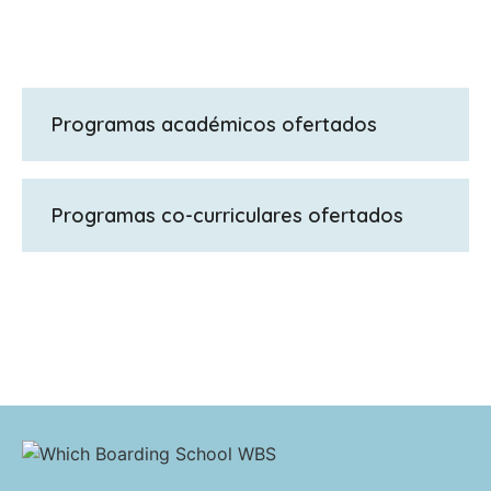
Programas académicos ofertados
GCSE, ISC - GCSE en 1 año, Bachillerato
Internacional
IB Diploma
; A Level
Programas co-curriculares ofertados
Cerca de 100 actividades semanales entre
las que elegir que varían desde las
actividades deportivas o culturales a las
creativas. Duke of Edinburgh's Award;
Round Square; Club de simulación de
Naciones Unidas ; LAMDA; Clases de Música;
excursiones semanales para alumnos
internos; partidos de deportes;
producciones de teatro…