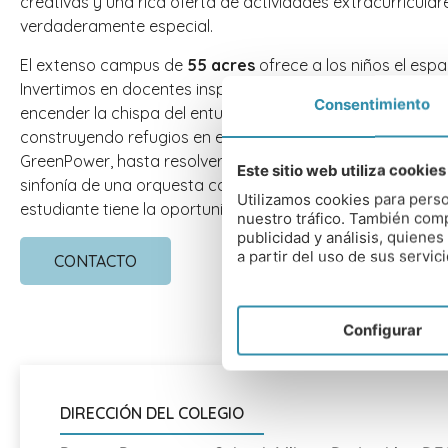
creativas y una rica oferta de actividades extracurricula
verdaderamente especial.
El extenso campus de
55 acres
ofrece a los niños el espa
Invertimos en docentes inspiradores, que cuentan con to
Consentimiento
encender la chispa del entusiasmo en cada alumno, tanto
construyendo refugios en el bosque. Desde diseñar un coch
GreenPower, hasta resolver misterios con ciencia forense, 
Este sitio web utiliza cookies
sinfonía de una orquesta completa, o zambullirse en nuest
Utilizamos cookies para perso
estudiante tiene la oportunidad de desarrollarse plename
nuestro tráfico. También comp
publicidad y análisis, quien
a partir del uso de sus servici
CONTACTO
Configurar
DIRECCIÓN DEL COLEGIO