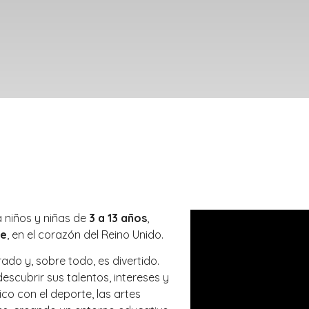
a niños y niñas de
3 a 13 años
,
re
, en el corazón del Reino Unido.
do y, sobre todo, es divertido.
scubrir sus talentos, intereses y
co con el deporte, las artes