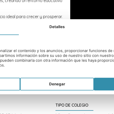
res, creando un entorno educativo
cio ideal para crecer y prosperar.
dos los recursos necesarios para
Detalles
 dentro del aula como
e eléctrico en nuestro taller
o llenar nuestros jardines con la
ra piscina climatizada: cada
nalizar el contenido y los anuncios, proporcionar funciones de 
nte como individuo.
artimos información sobre su uso de nuestro sitio con nuestro
es pueden combinarla con otra información que les haya proporc
os.
Denegar
TIPO DE COLEGIO