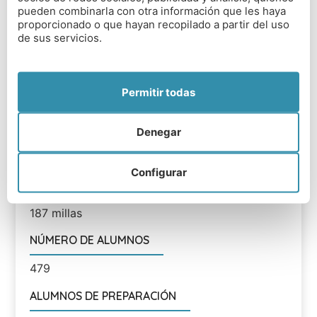
TIPO DE COLEGIO
pueden combinarla con otra información que les haya
proporcionado o que hayan recopilado a partir del uso
Mixto
de sus servicios.
RANGO EDAD
4 a 18 años
Permitir todas
DISTANCIA DESDE AEROPUERTOS
Denegar
Birmingham - 75 millas; Manchester 60 millas;
Liverpool 50 millas
Configurar
DISTANCIA DESDE LONDRES
187 millas
NÚMERO DE ALUMNOS
479
ALUMNOS DE PREPARACIÓN