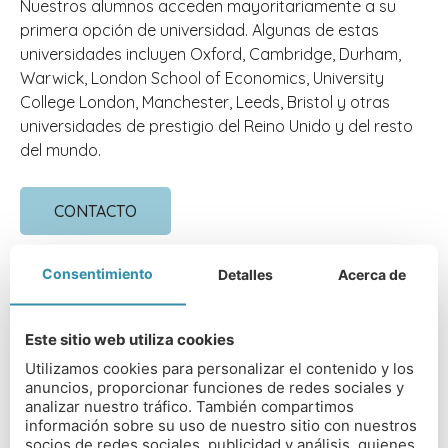
Nuestros alumnos acceden mayoritariamente a su
primera opción de universidad. Algunas de estas
universidades incluyen Oxford, Cambridge, Durham,
Warwick, London School of Economics, University
College London, Manchester, Leeds, Bristol y otras
universidades de prestigio del Reino Unido y del resto
del mundo.
CONTACTO
Consentimiento
Detalles
Acerca de
Este sitio web utiliza cookies
DIRECCIÓN DEL COLEGIO
Utilizamos cookies para personalizar el contenido y los
anuncios, proporcionar funciones de redes sociales y
Oswestry School, Upper Brook St, Oswestry,
analizar nuestro tráfico. También compartimos
Shropshire SY11 2TL
información sobre su uso de nuestro sitio con nuestros
socios de redes sociales, publicidad y análisis, quienes