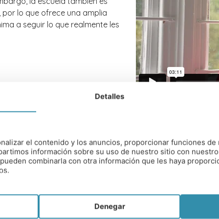
mbargo, la escuela también es
, por lo que ofrece una amplia
nima a seguir lo que realmente les
Detalles
nalizar el contenido y los anuncios, proporcionar funciones de 
artimos información sobre su uso de nuestro sitio con nuestro
es pueden combinarla con otra información que les haya proporc
 EDAD
DISTANCIA DESDE A
os.
 años
Aeropuerto Londres 
Denegar
TRADICIÓN RELIGIOSA