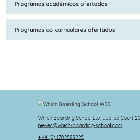
Programas académicos ofertados
Common Entrance Exam (13+)
Programas co-curriculares ofertados
Ludgrove hace mucho hincapié en la importancia del d
tarde en la escuela se reservan exclusivamente a pasa
suficientemente amplia como para satisfacer cualquie
sociedad de debate, ciclismo de montaña, arte, carp
El nuevo centro de artes escénicas de la escuela ofr
potencial. Ludgrove realiza cinco grandes producci
Which Boarding School Ltd, Jubilee Court 2
nieves@which-boarding-school.com
+ 44 (0) 1702588225