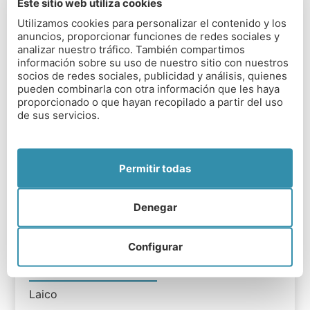
Este sitio web utiliza cookies
Utilizamos cookies para personalizar el contenido y los
TIPO DE COLEGIO
anuncios, proporcionar funciones de redes sociales y
analizar nuestro tráfico. También compartimos
Mixto
información sobre su uso de nuestro sitio con nuestros
socios de redes sociales, publicidad y análisis, quienes
RANGO EDAD
pueden combinarla con otra información que les haya
proporcionado o que hayan recopilado a partir del uso
13 a 18 años
de sus servicios.
DISTANCIA DESDE AEROPUERTOS
Permitir todas
40 minutos en coche a Exeter Airport, 50
minutos en coche a Bristol Airport.
Denegar
DISTANCIA DESDE LONDRES
Menos de 3 horas en tren
Configurar
TRADICIÓN RELIGIOSA
Laico