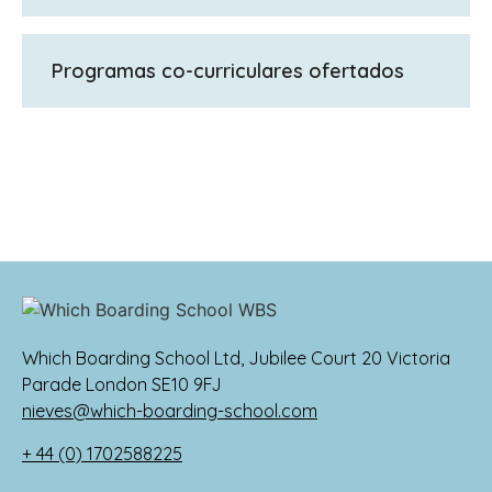
GCSEs, A-Levels
Programas co-curriculares ofertados
El deporte es absolutamente fundamental
para el desarrollo de los alumnos de King's
College. King's ofrece una amplia gama de
actividades co-curriculares, desde deporte
y teatro hasta música y actividades al aire
libre, CCF, danza, cocina y debate. También
se ofrecen sesiones extra de entrenamiento
de tenis y esgrima fuera del horario escolar,
así como viajes deportivos al extranjero,
Which Boarding School Ltd, Jubilee Court 20 Victoria
incluyendo un viaje anual de esquí a Francia
Parade London SE10 9FJ
y unas vacaciones de excursión en pony.
nieves@which-boarding-school.com
Alumnos de todas las edades pueden
+ 44 (0) 1702588225
participar en las artes escénicas, actuando,
bailando, cantando y tocando en la banda,