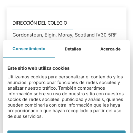
DIRECCIÓN DEL COLEGIO
Gordonstoun, Elgin, Moray, Scotland IV30 5RF
TIPO DE COLEGIO
Consentimiento
Detalles
Acerca de
Mixto
Este sitio web utiliza cookies
RANGO EDAD
Utilizamos cookies para personalizar el contenido y los
6 a 18 años. Primaria 6-13, secundaria 13-18
anuncios, proporcionar funciones de redes sociales y
analizar nuestro tráfico. También compartimos
DISTANCIA DESDE AEROPUERTOS
información sobre su uso de nuestro sitio con nuestros
socios de redes sociales, publicidad y análisis, quienes
Aberdeen - 100kms; Inverness - 50kms.
pueden combinarla con otra información que les haya
proporcionado o que hayan recopilado a partir del uso
DISTANCIA DESDE LONDRES
de sus servicios.
Vuelo de 1h 1/2