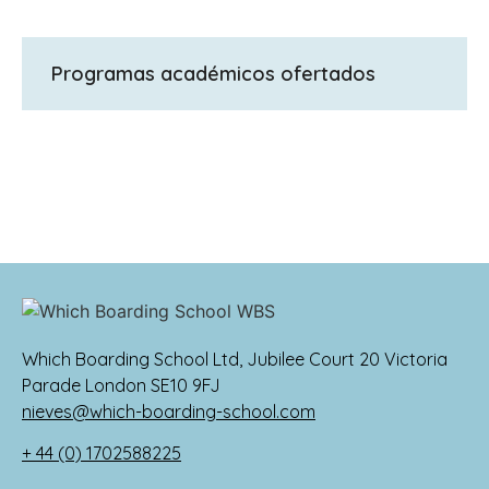
Programas académicos ofertados
GCSE y iGCSE; A Levels, Btec, Extended
Project Qualification (Proyecto de
investigación altamente valorado por las
universidades).
Which Boarding School Ltd, Jubilee Court 20 Victoria
Parade London SE10 9FJ
nieves@which-boarding-school.com
+ 44 (0) 1702588225