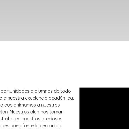
r oportunidades a alumnos de todo
o a nuestra excelencia académica,
 y a que animamos a nuestros
etan. Nuestros alumnos toman
sfrutar en nuestros preciosos
ades que ofrece la cercanía a