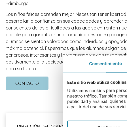
Edimburgo.
Los niños felices aprenden mejor. Necesitan tener liberta
desarrollar la confianza en sus capacidades y aprender 
conscientes de las dificultades a las que se enfrentan n
posible para garantizar una comunidad estable y acoge
alumnos se sientan valorados como individuos y apoyad
máximo potencial. Esperamos que los alumnos salgan de 
generosos, interesantes y librepensadores con responsabi
positivamente a la sociedad. Esperamos poder ofrecerles 
Consentimiento
para su futuro.
Este sitio web utiliza cookies
CONTACTO
Utilizamos cookies para perso
nuestro tráfico. También comp
publicidad y análisis, quien
a partir del uso de sus servici
DIRECCIÓN DEL COLEGIO