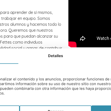
d para aprender de sí mismos,
a trabajar en equipo. Somos
uestros alumnos y hacemos todo lo
dora. Queremos que nuestros
os para que puedan alcanzar su
Fettes como individuos
lidad social y ganas de contribuir
los mejores cimientos posibles
Detalles
nalizar el contenido y los anuncios, proporcionar funciones de 
artimos información sobre su uso de nuestro sitio con nuestro
es pueden combinarla con otra información que les haya proporc
os.
TIPO DE COLEGIO