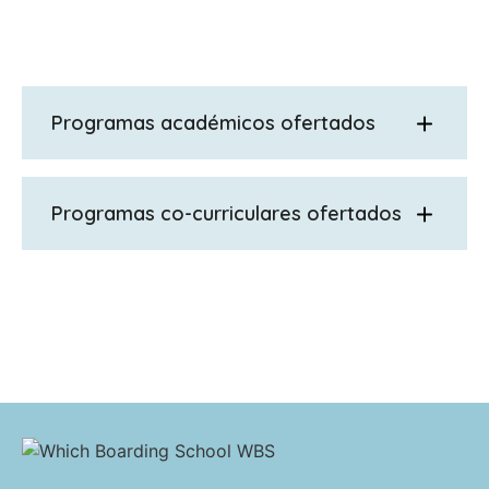
Programas académicos ofertados
GCSE de 1 año, iGCSE de 1 año, GCSE de 2
años, iGCSE de 2 años, A Levels (2 años), A
Programas co-curriculares ofertados
Levels (5 trimestres), curso preparatorio
para A Levels.
Artes, coro, estudios clásicos, críquet,
danza, teatro, fútbol masculino, fútbol
femenino, golf, matemáticas, medicina,
música, netball, ciencias, deporte, STEM
(Ciencia, Tecnología, Ingeniería y
Matemáticas), natación y tenis.