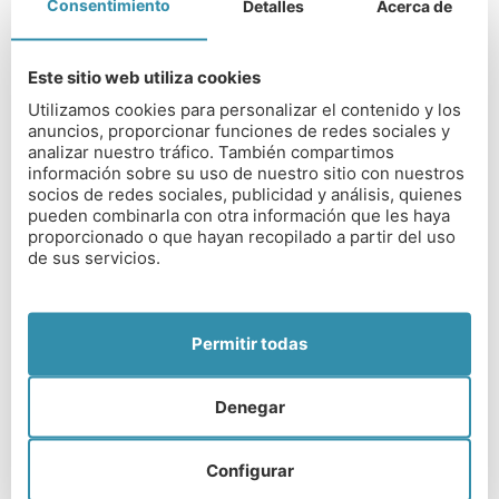
Consentimiento
Detalles
Acerca de
La mayoría de nuestros estudiantes continúan
sus estudios en prestigiosas universidades del
Russell Group.
Este sitio web utiliza cookies
Nuestros alumnos disfrutan de la libertad y la
Utilizamos cookies para personalizar el contenido y los
confianza necesarias para ser ellos mismos.
anuncios, proporcionar funciones de redes sociales y
analizar nuestro tráfico. También compartimos
Nuestra cultura de apertura, empatía y amistad
información sobre su uso de nuestro sitio con nuestros
entre alumnos de distintas edades es
socios de redes sociales, publicidad y análisis, quienes
fundamental para conseguirlo.
pueden combinarla con otra información que les haya
proporcionado o que hayan recopilado a partir del uso
Cuando nuestros alumnos dejan el colegio y
de sus servicios.
comienzan la siguiente etapa de sus vidas, están
preparados para afrontar el mundo en igualdad de
condiciones y siguiendo su propio camino, con la
Permitir todas
confianza de poder decir: «Soy quien soy».
Denegar
CONTACTO
Configurar