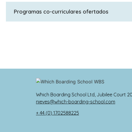
GCSE (años 10 y 11); IGCSE (Sección internacional años
Programas co-curriculares ofertados
Ofrecemos un programa co-curricular muy variado co
personal, deportes, actividades sociales, etc. Org
Washington DC. Invitamos a oradores, organizamos 
música de los alumnos. Los alumnos de la sección i
Edimburgh Awards o grupos de simulación de Naciones
Este trabajo se realiza normalmente sobre un tema re
proyectos fin de carrera a pequeña escala y están su
habilidades de investigación y presentación que les
departamentos de admisión de las universidades.
Which Boarding School Ltd, Jubilee Court 2
nieves@which-boarding-school.com
+ 44 (0) 1702588225