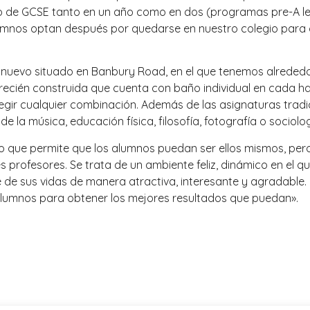
so de GCSE tanto en un año como en dos (programas pre-A lev
umnos optan después por quedarse en nuestro colegio para c
cio nuevo situado en Banbury Road, en el que tenemos alreded
ecién construida que cuenta con baño individual en cada habi
legir cualquier combinación. Además de las asignaturas trad
 de la música, educación física, filosofía, fotografía o sociolog
 lo que permite que los alumnos puedan ser ellos mismos, pe
profesores. Se trata de un ambiente feliz, dinámico en el que
se de sus vidas de manera atractiva, interesante y agradabl
s alumnos para obtener los mejores resultados que puedan».