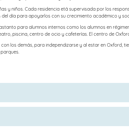
iñas y niños. Cada residencia etá supervisada por los respon
s del día para apoyarlos con su crecimiento académico y soci
itastanto para alumnos internos como los alumnos en régimen
o, piscina, centro de ocio y cafeterías. El centro de Oxfor
r con los demás, para independizarse y al estar en Oxford, t
 parques.
s internacionales en régimen interno a partir de año 10 en n