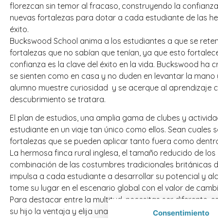
florezcan sin temor al fracaso, construyendo la confianz
nuevas fortalezas para dotar a cada estudiante de las h
éxito.
Buckswood School anima a los estudiantes a que se reten 
fortalezas que no sabían que tenían, ya que esto fortalec
confianza es la clave del éxito en la vida. Buckswood h
se sienten como en casa y no duden en levantar la mano 
alumno muestre curiosidad y se acerque al aprendizaje c
descubrimiento se tratara.
El plan de estudios, una amplia gama de clubes y activid
estudiante en un viaje tan único como ellos. Sean cuales 
fortalezas que se pueden aplicar tanto fuera como dentro
La hermosa finca rural inglesa, el tamaño reducido de los
combinación de las costumbres tradicionales británicas d
impulsa a cada estudiante a desarrollar su potencial y al
tome su lugar en el escenario global con el valor de camb
Para destacar entre la multitud, necesitas ser diferente,
su hijo la ventaja y elija una escuela que ponga a su hijo e
Consentimiento