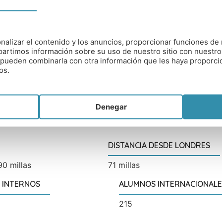
nalizar el contenido y los anuncios, proporcionar funciones de 
artimos información sobre su uso de nuestro sitio con nuestro
es pueden combinarla con otra información que les haya proporc
os.
TIPO DE COLEGIO
Denegar
ling, Hastings, East
Mixto en regimen abierto o in
DISTANCIA DESDE LONDRES
90 millas
71 millas
 INTERNOS
ALUMNOS INTERNACIONALE
215