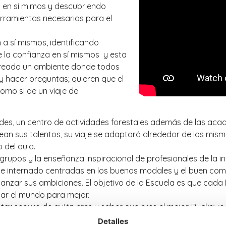
a en sí mimos y descubriendo
erramientas necesarias para el
a sí mismos, identificando
e la confianza en sí mismos y esta
a creado un ambiente donde todos
y hacer preguntas; quieren que el
omo si de un viaje de
ades, un centro de actividades forestales además de las ac
sean sus talentos, su viaje se adaptará alrededor de los mis
 del aula.
 grupos y la enseñanza inspiracional de profesionales de la i
e internado centradas en los buenos modales y el buen compo
canzar sus ambiciones. El objetivo de la Escuela es que cad
iar el mundo para mejor.
 estar seguro de quién eres y saber que eres el mejor. Bucksw
n primer lugar.
Detalles