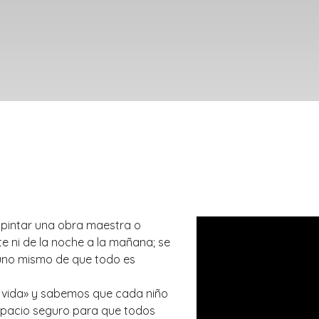
, pintar una obra maestra o
nte ni de la noche a la mañana; se
 uno mismo de que todo es
 vida» y sabemos que cada niño
 espacio seguro para que todos