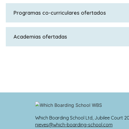
GCSE; IGCSE; GCSE en 1 año; A Levels; Bachillerato Int
Programas co-curriculares ofertados
Programa de clubes: Club de arte y textiles, Club de 
Club de drones, Club de pesca, Club de juegos, Club d
Academias ofertadas
Club de cuidado de ponis, Club de robótica, Club de 
Inglesa, Sociedad de Matemáticas, Sociedad de Cien
Academias Deportivas Especialistas: Academia de F
completo de ocio nocturno y fin de semana. Actividad
Edinburgh, London Academy of Trading.
arco, Judo, Kickboxing, Boxeo, Esgrima, Escalada en 
Which Boarding School Ltd, Jubilee Court 2
nieves@which-boarding-school.com