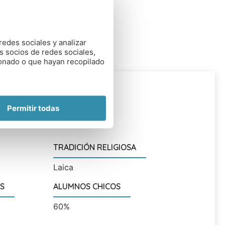
redes sociales y analizar
s socios de redes sociales,
ionado o que hayan recopilado
RANGO EDAD
Permitir todas
terno
10 a 18 años
TRADICIÓN RELIGIOSA
Laica
S
ALUMNOS CHICOS
60%