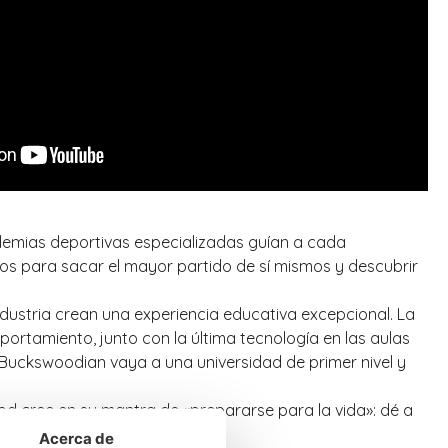
ademias deportivas especializadas guían a cada
mos para sacar el mayor partido de sí mismos y descubrir
ndustria crean una experiencia educativa excepcional. La
rtamiento, junto con la última tecnología en las aulas
a Buckswoodian vaya a una universidad de primer nivel y
ood cree en su mantra de «prepararse para la vida»: dé a
Acerca de