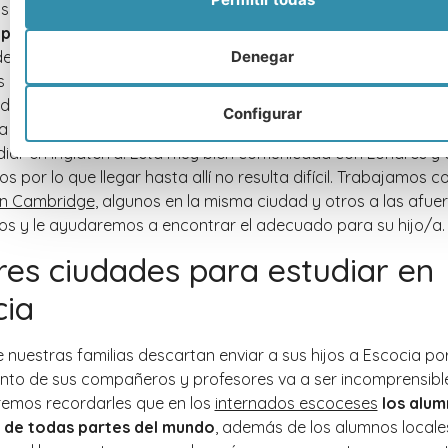
se llama así por encontrarse a orillas del rio Cam y es
mundi
por su prestigiosísima Universidad
, que data del 1209. El r
de la ciudad, por lo que es habitual ver a gente practicando 
Denegar
as disfrutando del Punting, que es una excursión en barca por e
dad de parques y zonas verdes, además de la posibilidad de
Configurar
ta a casi cualquier parte la convierten en una de las mejores
diar en Inglaterra. Está muy bien comunicada con Londres y 
s por lo que llegar hasta allí no resulta difícil. Trabajamos 
en Cambridge
, algunos en la misma ciudad y otros a las afuer
os y le ayudaremos a encontrar el adecuado para su hijo/a.
res ciudades para estudiar en
cia
nuestras familias descartan enviar a sus hijos a Escocia p
ento de sus compañeros y profesores va a ser incomprensibl
eremos recordarles que en los
internados escoceses
los alu
 de todas partes del mundo
, además de los alumnos locales