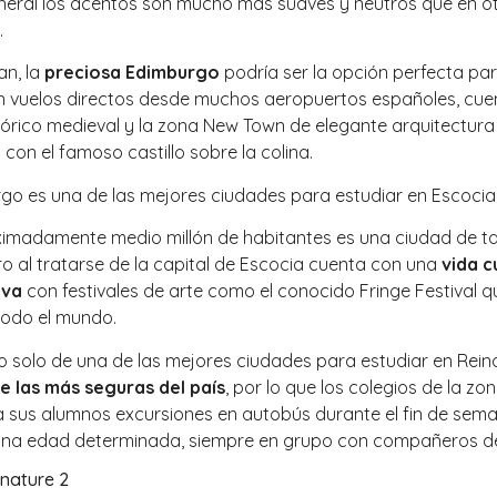
neral los acentos son mucho más suaves y neutros que en o
.
an, la
preciosa Edimburgo
podría ser la opción perfecta pa
on vuelos directos desde muchos aeropuertos españoles, cue
tórico medieval y la zona New Town de elegante arquitectura
con el famoso castillo sobre la colina.
imadamente medio millón de habitantes es una ciudad de 
o al tratarse de la capital de Escocia cuenta con una
vida c
iva
con festivales de arte como el conocido Fringe Festival q
todo el mundo.
o solo de una de las mejores ciudades para estudiar en Rein
e las más seguras del país
, por lo que los colegios de la zo
a sus alumnos excursiones en autobús durante el fin de sem
 una edad determinada, siempre en grupo con compañeros de