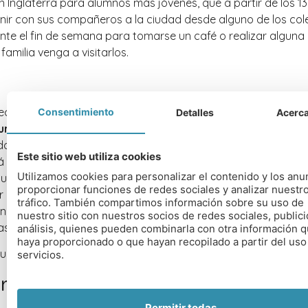
n Inglaterra para alumnos más jóvenes, que a partir de los 13
nir con sus compañeros a la ciudad desde alguno de los cole
nte el fin de semana para tomarse un café o realizar algun
familia venga a visitarlos.
eciosa ciudad del suroeste del país
reconocida por su mara
Consentimiento
Detalles
Acerca
ura
que atrae a cientos miles de turistas cada año y es patr
ad desde 1987. Se encuentra muy cerca del aeropuerto de Br
Este sitio web utiliza cookies
tá bien comunicada con algunas ciudades españolas. Conoc
Utilizamos cookies para personalizar el contenido y los anu
sus antiguos baños romanos, tiene unos 100.000 habitantes, 
proporcionar funciones de redes sociales y analizar nuestr
ir caminando a todas partes. Trabajamos con varios colegios
tráfico. También compartimos información sobre su uso de
nos a un paseo del centro de la ciudad. Consúltenos si le inte
nuestro sitio con nuestros socios de redes sociales, publici
as ciudades más bonitas del país.
análisis, quienes pueden combinarla con otra información q
haya proporcionado o que hayan recopilado a partir del uso
servicios.
ridge
Permitir todas