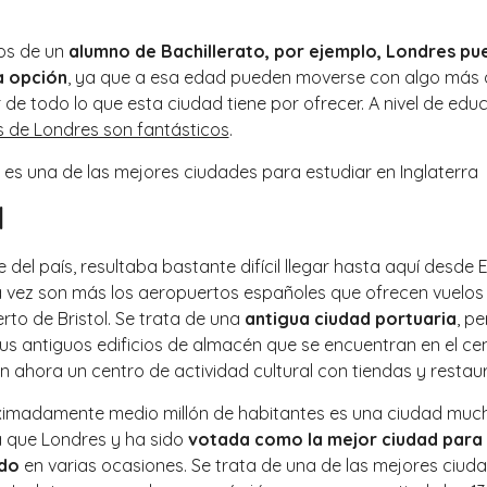
os de un
alumno de Bachillerato, por ejemplo, Londres pu
a opción
, ya que a esa edad pueden moverse con algo más d
r de todo lo que esta ciudad tiene por ofrecer. A nivel de edu
s de Londres son fantásticos
.
l
e del país, resultaba bastante difícil llegar hasta aquí desde
 vez son más los aeropuertos españoles que ofrecen vuelos 
rto de Bristol. Se trata de una
antigua ciudad portuaria
, pe
us antiguos edificios de almacén que se encuentran en el cen
n ahora un centro de actividad cultural con tiendas y restau
imadamente medio millón de habitantes es una ciudad mu
que Londres y ha sido
votada como la mejor ciudad para v
ido
en varias ocasiones. Se trata de una de las mejores ciud