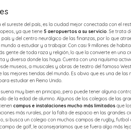
es
 el sureste del país, es la ciudad mejor conectada con el res
ropeos, ya que tiene
5 aeropuertos a su servicio
. Se trata d
l país y del centro neurálgico de las finanzas, por lo que atra
 mundo a estudiar y a trabajar. Con casi 9 millones de habita
s gente de toda raza y religión, lo que la convierte en una c
ta y diversa donde las haya. Cuenta con una riquísima activ
desde museos, a musicales y obras de teatro del famoso Wes
 las mejores tiendas del mundo. Es obvio que es una de las
ara estudiar en Reino Unido.
 suena muy bien en principio, pero puede tener alguna contr
do de la edad de alumno. Algunos de los colegios de las gr
tienen
campus e instalaciones mucho más limitados
que los
aciones más rurales, por la falta de espacio en las grandes c
to, si busca un colegio con muchos campos de rugby, futbol 
campo de golf, le aconsejaríamos que se fuera algo más lejo