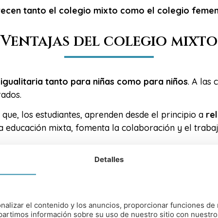
recen tanto el colegio mixto como el colegio feme
Ventajas del colegio mixto
igualitaria tanto para niñas como para niños
. A las
rados.
s que, los estudiantes, aprenden desde el principio a
re
La educación mixta, fomenta la colaboración y el traba
Detalles
ducación mixta, hace énfasis en que el hecho de ser niñ
r una
educación individualizada a cada estudiante
.
 la educación mixta
favorece la comunicación aserti
nalizar el contenido y los anuncios, proporcionar funciones de 
ra y respetuosa.
artimos información sobre su uso de nuestro sitio con nuestro