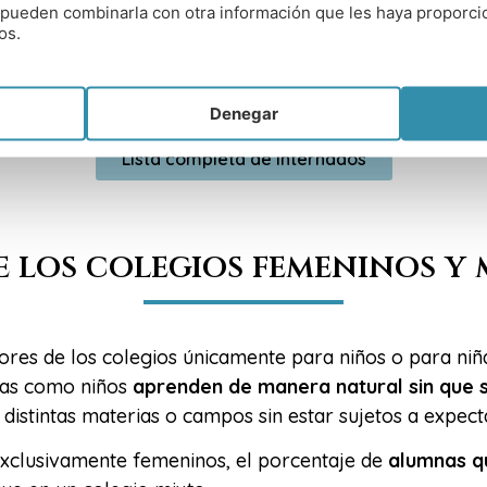
es pueden combinarla con otra información que les haya proporc
a un colegio mixto es una forma más de
prevenir los p
os.
Denegar
Lista completa de internados
e los colegios femeninos y
sores de los colegios únicamente para niños o para niñ
iñas como niños
aprenden de manera natural sin que 
distintas materias o campos sin estar sujetos a expect
 exclusivamente femeninos, el porcentaje de
alumnas q