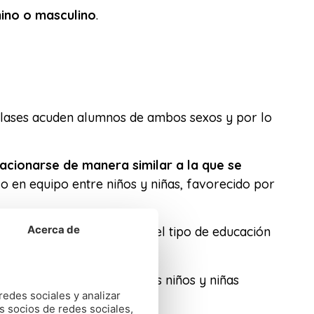
nino o masculino
.
 clases acuden alumnos de ambos sexos y por lo
lacionarse de manera similar a la que se
jo en equipo entre niños y niñas, favorecido por
Acerca de
o o niña no debe influir en el tipo de educación
va
; y de que esta manera, los niños y niñas
redes sociales y analizar
s socios de redes sociales,