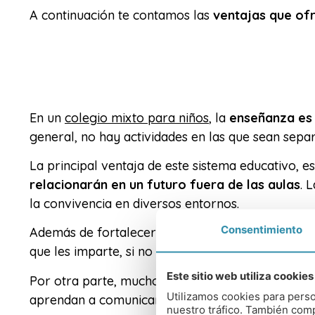
A continuación te contamos las
ventajas que of
En un
colegio mixto para niños
, la
enseñanza es 
general, no hay actividades en las que sean sepa
La principal ventaja de este sistema educativo, e
relacionarán en un futuro fuera de las aulas
. 
la convivencia en diversos entornos.
Consentimiento
Además de fortalecer la relaciones sociales, la e
que les imparte, si no que se les debe de ofrece
Este sitio web utiliza cookies
Por otra parte, muchos defienden la idea de que
Utilizamos cookies para perso
aprendan a comunicar se de una manera más cla
nuestro tráfico. También comp