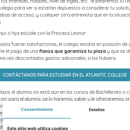
tus intereses, hobbies, nivel de inglés, etc. Te pediremos tu ú
egio para ver si estarían dispuestos a considerar tu solicitud
bas de acceso, y cualquier otra entrevista que en la situació
.
evista fueran satisfactorias, el colegio estaría en posición d
te el pago de una
fianza que garantiza tu plaza
y que se de
una vez descontados gastos adicionales, si los hubiera.
CONTÁCTANOS PARA ESTUDIAR EN EL ATLANTIC COLLEGE
a plaza, el alumno no está aún en los cursos de Bachillerato 
ción para el alumno, se lo haremos saber y le ofreceremos ot
gún compromiso.
Nuestro asesoramiento es totalmente gra
Consentimiento
Detalles
ternados británicos nos permite encajar a cada alumno
en el
ticas específicas. Cada alumno es diferente y no todos los c
s personas y/o circunstancias.
Este sitio web utiliza cookies