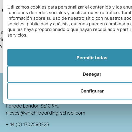
Utilizamos cookies para personalizar el contenido y los anu
ue tu hijo o hija estudie con la P
funciones de redes sociales y analizar nuestro tráfico. Ta
información sobre su uso de nuestro sitio con nuestros soc
sociales, publicidad y análisis, quienes pueden combinarla 
que les haya proporcionado o que hayan recopilado a partir
el Atlantic College, como por cualquier otro internado britán
servicios.
iencia de más de 20 años
y con nuestro conocimiento de l
 para asesorarle en el proceso y conseguir plaza en un inte
Permitir todas
Denegar
Configurar
Which Boarding School Ltd, Jubilee Court 20 Victoria
Parade London SE10 9FJ
nieves@which-boarding-school.com
+ 44 (0) 1702588225