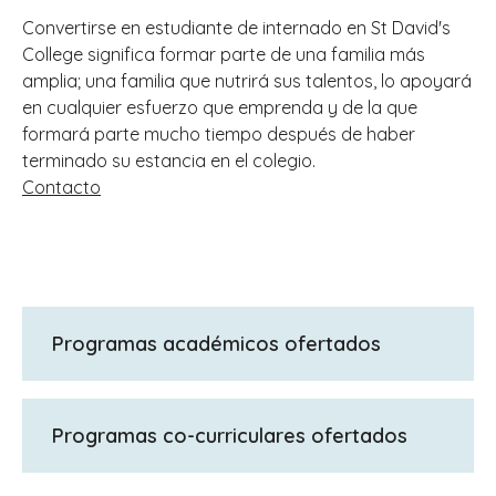
Convertirse en estudiante de internado en St David's
College significa formar parte de una familia más
amplia; una familia que nutrirá sus talentos, lo apoyará
en cualquier esfuerzo que emprenda y de la que
formará parte mucho tiempo después de haber
terminado su estancia en el colegio.
Contacto
Programas académicos ofertados
GCSE, A Levels, Btecs.
Programas co-curriculares ofertados
Nuestra prestación única de apoyo para los
alumnos con necesidades de aprendizaje
Las actividades extracurriculares amplían
adicionales incluye lecciones individuales