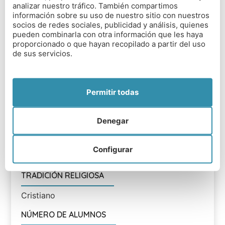
TIPO DE COLEGIO
analizar nuestro tráfico. También compartimos
información sobre su uso de nuestro sitio con nuestros
socios de redes sociales, publicidad y análisis, quienes
Mixto en regimen abierto o interno
pueden combinarla con otra información que les haya
proporcionado o que hayan recopilado a partir del uso
RANGO EDAD
de sus servicios.
11 a 18 años
DISTANCIA DESDE AEROPUERTOS
Permitir todas
Liverpool John Lennon Airport: 66 millas;
Manchester airport: 75 millas
Denegar
DISTANCIA DESDE LONDRES
Configurar
148 millas
TRADICIÓN RELIGIOSA
Cristiano
NÚMERO DE ALUMNOS