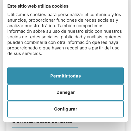
Este sitio web utiliza cookies
DIRECCIÓN DEL COLEGIO
Utilizamos cookies para personalizar el contenido y los
anuncios, proporcionar funciones de redes sociales y
Shiplake College, A4155, Henley-on-Thames,
analizar nuestro tráfico. También compartimos
Oxfordshire RG9 4BW
información sobre su uso de nuestro sitio con nuestros
socios de redes sociales, publicidad y análisis, quienes
TIPO DE COLEGIO
pueden combinarla con otra información que les haya
proporcionado o que hayan recopilado a partir del uso
Mixto (coeducacional)
de sus servicios.
RANGO EDAD
11 a 18 años
Permitir todas
DISTANCIA DESDE AEROPUERTOS
Denegar
Aeropuerto de Heathrow (Londres): 42 km
(aprox. 35 minutos); Aeropuerto de Gatwick
Configurar
(Londres): 96 km (aprox. 1 hora 15 minutos)
DISTANCIA DESDE LONDRES