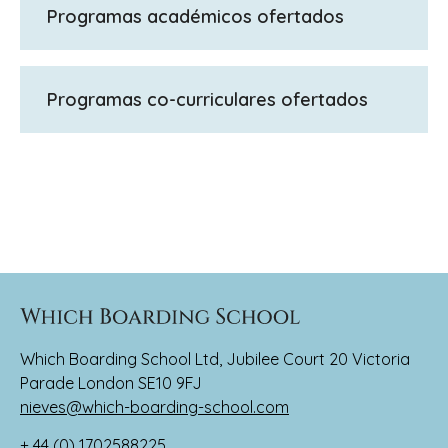
Programas académicos ofertados
Shiplake College ofrece un currículo amplio
y diverso, adaptado a las necesidades de
Programas co-curriculares ofertados
cada alumno. En la Escuela Inferior (Years 7
y 8), chicos y chicas exploran una variedad
El deporte ocupa un lugar central en la vida
de asignaturas mediante un programa
escolar de Shiplake, respaldado por amplias
innovador diseñado por el colegio. El Year 9
instalaciones y un tramo exclusivo del río
prepara a los estudiantes para los
Támesis para la práctica de remo. El colegio
exámenes GCSE, que se cursan en Years 10–
cuenta con un fuerte prestigio en este
11, con una oferta de 21 asignaturas. En el
deporte, formando a atletas de alto nivel,
Bachillerato (Years 12–13), los alumnos
además de ofrecer programas
pueden elegir entre 27 opciones, que
competitivos en rugby, cricket, fútbol,
incluyen A-levels y algunas titulaciones
hockey, netball, tenis, baloncesto y
vocacionales BTEC.
Which Boarding School Ltd, Jubilee Court 20 Victoria
acondicionamiento físico general.
Parade London SE10 9FJ
Shiplake promueve un enfoque integral de la
nieves@which-boarding-school.com
educación, fomentando el desarrollo
personal a través de actividades co-
+ 44 (0) 1702588225