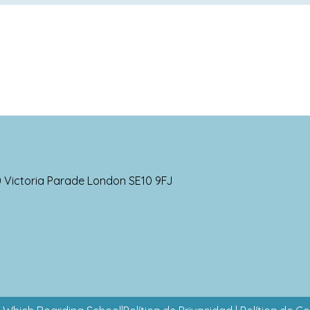
s enorme en Kensington Park School. Reconocen que el aprendi
rama de deportes, actividades físicas, arte, artes escénicas
ero, coro, LAMDA, club de Harry Potter, club de composición mu
ucciones de la escuela son siempre inspiradoras y de la má
strar sus habilidades.
0 Victoria Parade London SE10 9FJ