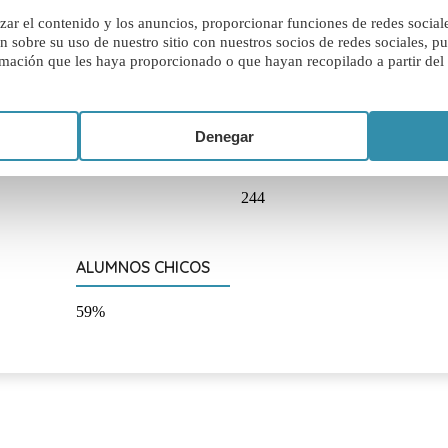
ar el contenido y los anuncios, proporcionar funciones de redes sociales
EDAD
DISTANCIA DESDE A
obre su uso de nuestro sitio con nuestros socios de redes sociales, pub
mación que les haya proporcionado o que hayan recopilado a partir del 
ños
Londres Heathrow = 30 m
minutos
Denegar
RELIGIOSA
NÚMERO DE ALUMNOS
244
ALUMNOS CHICOS
59%