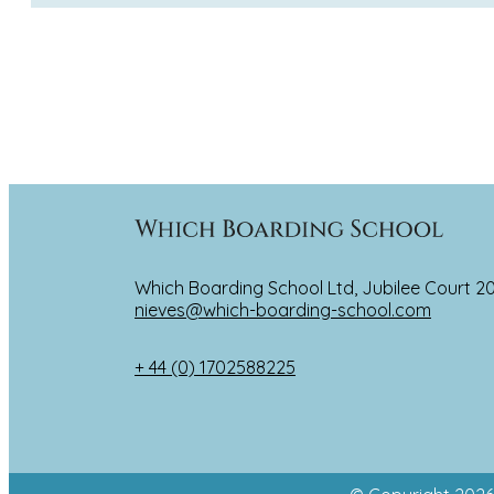
La importancia de las actividades cocurriculares e
entornos fuera del aula. Por eso hay un amplio prog
se ofrecen son: club de baile, club de balón prision
debate, Duque de Edimburgo y muchos más. Las prod
las artes creativas para permitir a cada alumno mo
Which Boarding School Ltd, Jubilee Court 2
nieves@which-boarding-school.com
+ 44 (0) 1702588225