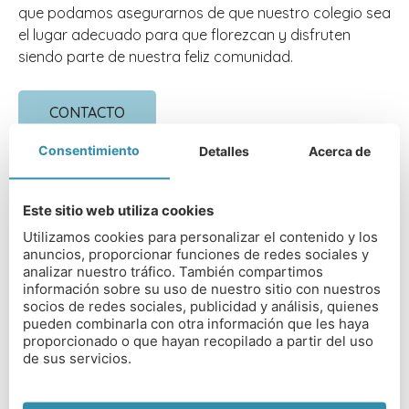
que podamos asegurarnos de que nuestro colegio sea
el lugar adecuado para que florezcan y disfruten
siendo parte de nuestra feliz comunidad.
CONTACTO
Consentimiento
Detalles
Acerca de
Este sitio web utiliza cookies
Utilizamos cookies para personalizar el contenido y los
DIRECCIÓN DEL COLEGIO
anuncios, proporcionar funciones de redes sociales y
analizar nuestro tráfico. También compartimos
Haileybury, Hertford SG13 7NU
información sobre su uso de nuestro sitio con nuestros
socios de redes sociales, publicidad y análisis, quienes
TIPO DE COLEGIO
pueden combinarla con otra información que les haya
proporcionado o que hayan recopilado a partir del uso
Mixto
de sus servicios.
RANGO EDAD