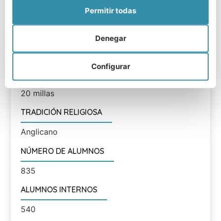
11 a 18 años.
Permitir todas
DISTANCIA DESDE AEROPUERTOS
Denegar
Luton - 23 millas; Stansted - 24 millas; Gatwick
- 72 millas; Heathrow - 43 millas.
Configurar
DISTANCIA DESDE LONDRES
20 millas
TRADICIÓN RELIGIOSA
Anglicano
NÚMERO DE ALUMNOS
835
ALUMNOS INTERNOS
540