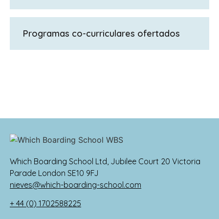
GCSE, IGCSE, A Levels, Diploma de
Bachillerato Internacional
Programas co-curriculares ofertados
En Haileybury creemos que la confianza en
uno mismo se consigue haciendo frente a
las dudas que podamos tener de nosotros
mismos y a superarlas. Ofrecemos una
vasta gama de actividades, diseñadas para
que cada alumno pueda enfrentarse a los
obstáculos que se encuentre en el camino,
conociéndose así mejor en el proceso y
consiguiendo más confianza en sí mismo
Which Boarding School Ltd, Jubilee Court 20 Victoria
que le permita moldear una identidad
Parade London SE10 9FJ
propia. El programa incluye deportes,
nieves@which-boarding-school.com
música, arte dramático, club de simulación
de las Naciones Unidas, debate, Combined
+ 44 (0) 1702588225
Cadet Force, Duke of Edinburgh y muchos