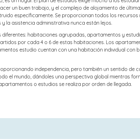
, es un hogar. El plan de estudios exige mucho a los estudia
hacer un buen trabajo, y el complejo de alojamiento de últi
ruido específicamente. Se proporcionan todos los recursos n
 y la asistencia administrativa nunca están lejos.
nes diferentes: habitaciones agrupadas, apartamentos y estu
artidos por cada 4 o 6 de estas habitaciones. Los apartamen
mentos estudio cuentan con una habitación individual con b
oporcionando independencia, pero también un sentido de co
todo el mundo, dándoles una perspectiva global mientras 
partamentos o estudios se realiza por orden de llegada.