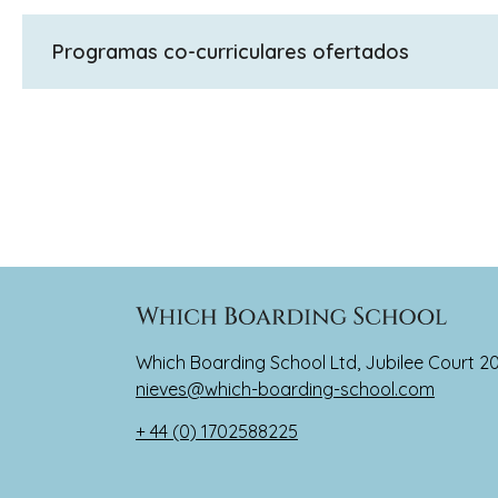
A levels, escuela de verano (preparación para Oxf
estudio internacionales, cursos de prueba por un tri
Programas co-curriculares ofertados
Cardiff Sixth Form College ofrece un extenso progr
sociedad para que practiquen alguna de sus activid
hacer amigos con intereses similares, por lo que re
Club", un grupo de arte dramático que organiza una
Mulán de Disney. A lo largo del año organizamos even
íntegramente organizado por un comité de nuestros a
que entre nuestros estudiantes hay chicos y chicas 
Which Boarding School Ltd, Jubilee Court 2
nieves@which-boarding-school.com
+ 44 (0) 1702588225