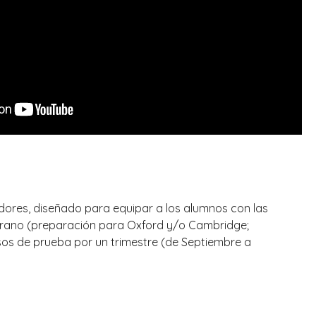
res, diseñado para equipar a los alumnos con las
verano (preparación para Oxford y/o Cambridge;
os de prueba por un trimestre (de Septiembre a