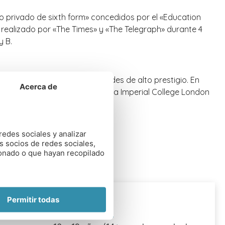
o privado de sixth form» concedidos por el «Education
 realizado por «The Times» y «The Telegraph» durante 4
y B.
o y Económicas en universidades de alto prestigio. En
Acerca de
London School of Economics, 10 a Imperial College London
redes sociales y analizar
s socios de redes sociales,
ionado o que hayan recopilado
Permitir todas
RANGO EDAD