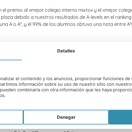
l premio al «mejor colegio interno mixto» y el «mejor colegi
laza debido a nuestros resultados de A-levels en el ranking
na A o A*, y el 99% de los alumnos obtuvo una nota entre A*
mpetitivas como Medicina, Odontología, Veterinaria, Derech
Detalles
e Cambridge, 16 fueron a University College London, 14 a la 
lo algunos de ellos).
nalizar el contenido y los anuncios, proporcionar funciones de 
artimos información sobre su uso de nuestro sitio con nuestro
es pueden combinarla con otra información que les haya proporc
os.
Denegar
TIPO DE COLEGIO