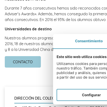
Durante 7 años consecutivos hemos sido reconocidos con e
Adviser’s Awards». Además, hemos conseguido la primera p
años consecutivos. En 2016 el 93% de los alumnos obtuvo u
Universidades de destino
Nuestros alumnos progresan a estudiar disciplinas muy co
Consentimiento
2016, 18 de nuestros alumnos entraron en la Universidad d
y 8 a la Universidad China de Hong Kong (por mencionar so
Este sitio web utiliza cookies
CONTACTO
Utilizamos cookies para perso
nuestro tráfico. También comp
publicidad y análisis, quien
a partir del uso de sus servici
Configurar
DIRECCIÓN DEL COLEGIO