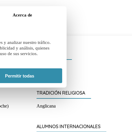
Acerca de
 y analizar nuestro tráfico.
licidad y análisis, quienes
RANGO EDAD
uso de sus servicios.
umnos con
7 a 18 años
s del
Permitir todas
TRADICIÓN RELIGIOSA
oche)
Anglicana
ALUMNOS INTERNACIONALES