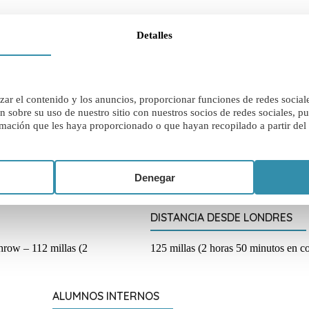
Detalles
ar el contenido y los anuncios, proporcionar funciones de redes sociales
obre su uso de nuestro sitio con nuestros socios de redes sociales, pub
TIPO DE COLEGIO
mación que les haya proporcionado o que hayan recopilado a partir del 
re, GL20 6AH
Colegio mixto, especializado en al
dislexia, dispraxia y otras dificultade
Denegar
aprendizaje.
DISTANCIA DESDE LONDRES
throw – 112 millas (2
125 millas (2 horas 50 minutos en c
ALUMNOS INTERNOS