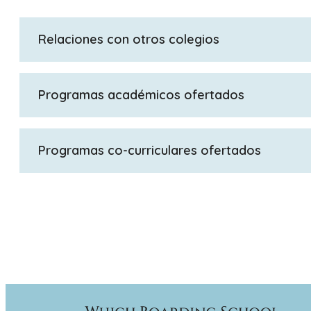
Relaciones con otros colegios
Parte del Grupo Educativo Cavendish
Programas académicos ofertados
GCSE; A Level; BTECS
Programas co-curriculares ofertados
Además de un completo programa de deportes, clube
bosques, Bredon ofrece una interesante y variada s