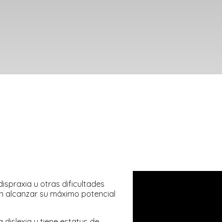
ispraxia u otras dificultades
n alcanzar su máximo potencial
dislexia y tiene estatus de