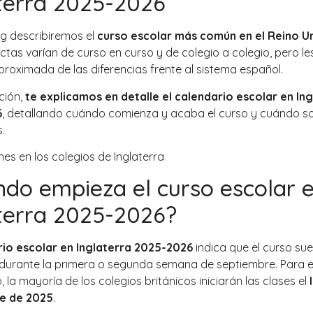
terra 2025-2026
og describiremos el
curso escolar más común en el Reino U
ctas varían de curso en curso y de colegio a colegio, pero l
proximada de las diferencias frente al sistema español.
ción,
te explicamos en detalle el calendario escolar en In
6
, detallando cuándo comienza y acaba el curso y cuándo so
.
do empieza el curso escolar 
terra 2025-2026?
io escolar en Inglaterra 2025-2026
indica que el curso sue
urante la primera o segunda semana de septiembre. Para 
la mayoría de los colegios británicos iniciarán las clases el
e de 2025
.