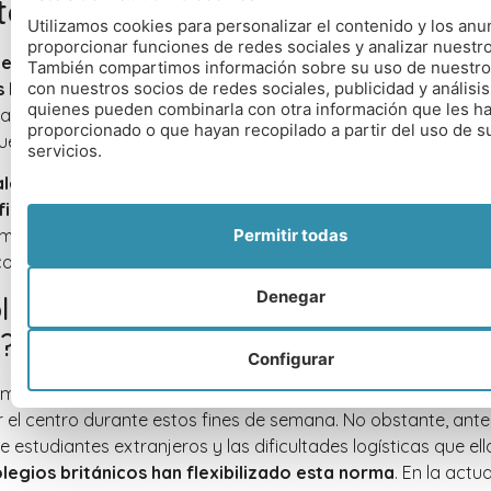
nternados británicos?
Utilizamos cookies para personalizar el contenido y los anu
proporcionar funciones de redes sociales y analizar nuestro 
de semana EXEAT
forman parte del calendario habitual en lo
También compartimos información sobre su uso de nuestro 
con nuestros socios de redes sociales, publicidad y análisis
 británicos
, y están diseñados para que los alumnos puedan 
quienes pueden combinarla con otra información que les h
pasar unos días con sus familias. También permiten que el pe
proporcionado o que hayan recopilado a partir del uso de s
ue en muchos casos reside dentro del campus, pueda desca
servicios.
alendario escolar en Inglaterra 2025-2026
, cada trimestre
fines de semana EXEAT
, distribuidos estratégicamente: uno
Permitir todas
mitad del trimestre y otro hacia la mitad de la segunda mitad
coinciden aproximadamente con cada cuarto del trimestre.
Denegar
ligatorio salir del internado duran
?
Configurar
lmente, todos los alumnos —incluidos los internacionales— d
el centro durante estos fines de semana. No obstante, ante 
estudiantes extranjeros y las dificultades logísticas que ello
egios británicos han flexibilizado esta norma
. En la actu