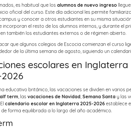
rnados, es habitual que los
alumnos de nuevo ingreso
llegue
nicio oficial del curso. Este día adicional les permite familiariz
l campus y conocer a otros estudiantes en su misma situación.
e incorporan el resto de los alumnos internos, y durante el pr
nen también los estudiantes externos o de régimen abierto.
car que algunos colegios de Escocia comienzan el curso li
ededor de la última semana de agosto, siguiendo un calendari
iones escolares en Inglaterra
-2026
ma educativo británico, las vacaciones se dividen en varios p
alf term
, las
vacaciones de Navidad
,
Semana Santa
y las 
 El
calendario escolar en Inglaterra 2025-2026
establece e
de forma equilibrada a lo largo del año académico.
term