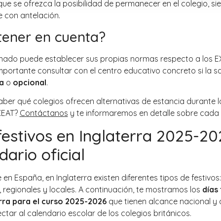
que se ofrezca la posibilidad de permanecer en el colegio, s
e con antelación.
tener en cuenta?
nado puede establecer sus propias normas respecto a los E
mportante consultar con el centro educativo concreto si la sa
a
o
opcional
.
aber qué colegios ofrecen alternativas de estancia durante l
XEAT?
Contáctanos
y te informaremos en detalle sobre cada
festivos en Inglaterra 2025-20
dario oficial
e en España, en Inglaterra existen diferentes tipos de festivos:
, regionales y locales. A continuación, te mostramos los
días 
rra para el curso 2025-2026
que tienen alcance nacional y
tar al calendario escolar de los colegios británicos.