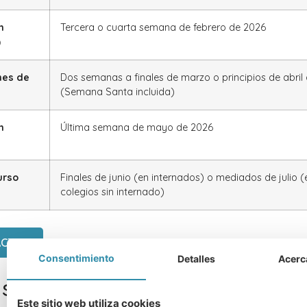
m
Tercera o cuarta semana de febrero de 2026
)
nes de
Dos semanas a finales de marzo o principios de abril
(Semana Santa incluida)
m
Última semana de mayo de 2026
urso
Finales de junio (en internados) o mediados de julio (
colegios sin internado)
ACTO
Consentimiento
Detalles
Acerc
son los fines de semana EXEA
Este sitio web utiliza cookies