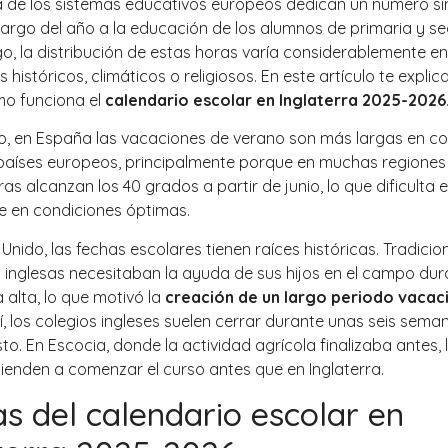
 de los sistemas educativos europeos dedican un número sim
 largo del año a la educación de los alumnos de primaria y se
o, la distribución de estas horas varía considerablemente en
 históricos, climáticos o religiosos. En este artículo te expli
mo funciona el
calendario escolar en Inglaterra 2025-2026
o, en España las vacaciones de verano son más largas en 
países europeos, principalmente porque en muchas regiones 
s alcanzan los 40 grados a partir de junio, lo que dificulta e
e en condiciones óptimas.
 Unido, las fechas escolares tienen raíces históricas. Tradici
s inglesas necesitaban la ayuda de sus hijos en el campo dur
alta, lo que motivó la
creación de un largo periodo vacac
sí, los colegios ingleses suelen cerrar durante unas seis sema
sto. En Escocia, donde la actividad agrícola finalizaba antes, 
tienden a comenzar el curso antes que en Inglaterra.
s del calendario escolar en