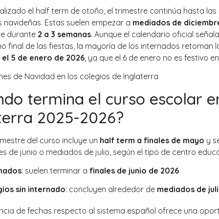
alizado el half term de otoño, el trimestre continúa hasta las
 navideñas. Estas suelen empezar a
mediados de diciembr
se durante
2 a 3 semanas
. Aunque el calendario oficial señala
 final de las fiestas, la mayoría de los internados retoman l
y el 5 de enero de 2026
, ya que el 6 de enero no es festivo en
do termina el curso escolar e
terra 2025-2026?
rimestre del curso incluye un
half term a finales de mayo
y s
es de junio o mediados de julio, según el tipo de centro educa
rnados
: suelen terminar a
finales de junio de 2026
ios sin internado
: concluyen alrededor de
mediados de jul
encia de fechas respecto al sistema español ofrece una opor