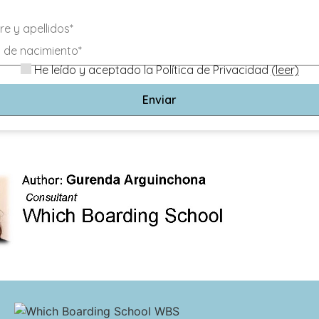
el alumno
He leído y aceptado la Política de Privacidad
(leer)