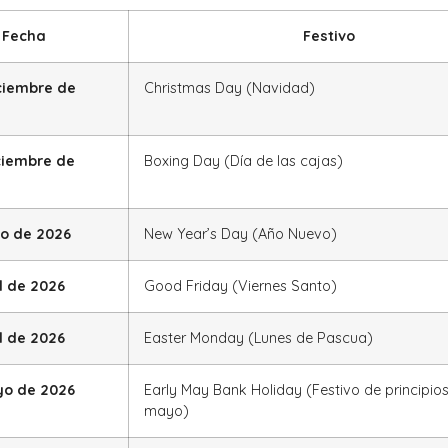
Fecha
Festivo
ciembre de
Christmas Day (Navidad)
ciembre de
Boxing Day (Día de las cajas)
ro de 2026
New Year’s Day (Año Nuevo)
l de 2026
Good Friday (Viernes Santo)
l de 2026
Easter Monday (Lunes de Pascua)
yo de 2026
Early May Bank Holiday (Festivo de principio
mayo)